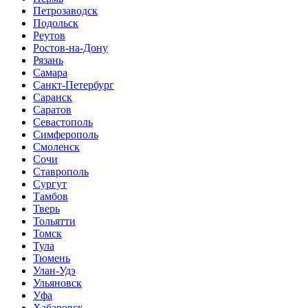
Петрозаводск
Подольск
Реутов
Ростов-на-Дону
Рязань
Самара
Санкт-Петербург
Саранск
Саратов
Севастополь
Симферополь
Смоленск
Сочи
Ставрополь
Сургут
Тамбов
Тверь
Тольятти
Томск
Тула
Тюмень
Улан-Удэ
Ульяновск
Уфа
Хабаровск