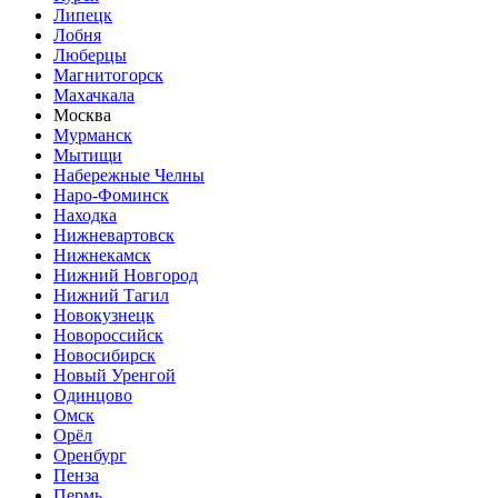
Липецк
Лобня
Люберцы
Магнитогорск
Махачкала
Москва
Мурманск
Мытищи
Набережные Челны
Наро-Фоминск
Находка
Нижневартовск
Нижнекамск
Нижний Новгород
Нижний Тагил
Новокузнецк
Новороссийск
Новосибирск
Новый Уренгой
Одинцово
Омск
Орёл
Оренбург
Пенза
Пермь