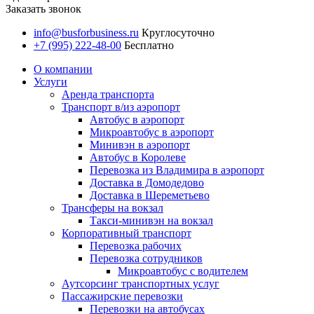
Заказать звонок
info@busforbusiness.ru
Круглосуточно
+7 (995) 222-48-00
Бесплатно
О компании
Услуги
Аренда транспорта
Транспорт в/из аэропорт
Автобус в аэропорт
Микроавтобус в аэропорт
Минивэн в аэропорт
Автобус в Королеве
Перевозка из Владимира в аэропорт
Доставка в Домодедово
Доставка в Шереметьево
Трансферы на вокзал
Такси-минивэн на вокзал
Корпоративный транспорт
Перевозка рабочих
Перевозка сотрудников
Микроавтобус с водителем
Аутсорсинг транспортных услуг
Пассажирские перевозки
Перевозки на автобусах