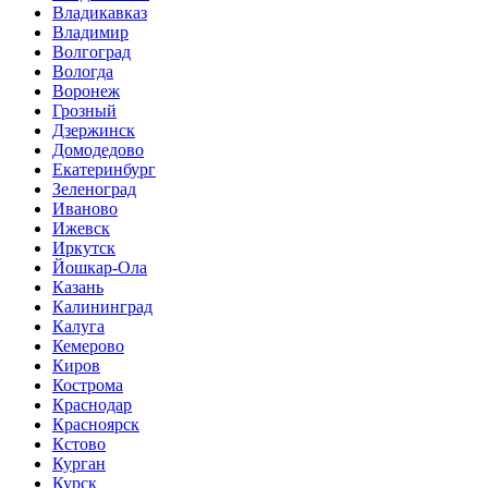
Владикавказ
Владимир
Волгоград
Вологда
Воронеж
Грозный
Дзержинск
Домодедово
Екатеринбург
Зеленоград
Иваново
Ижевск
Иркутск
Йошкар-Ола
Казань
Калининград
Калуга
Кемерово
Киров
Кострома
Краснодар
Красноярск
Кстово
Курган
Курск